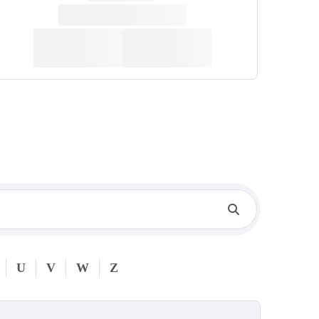
U
V
W
Z