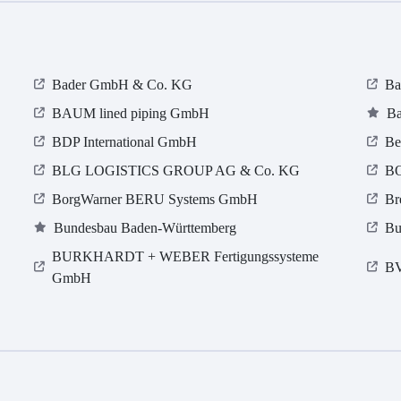
Bader GmbH & Co. KG
Ba
BAUM lined piping GmbH
Ba
BDP International GmbH
Be
BLG LOGISTICS GROUP AG & Co. KG
B
BorgWarner BERU Systems GmbH
Br
Bundesbau Baden-Württemberg
Bu
BURKHARDT + WEBER Fertigungssysteme
B
GmbH