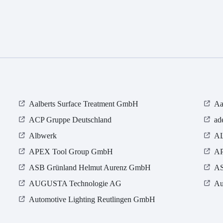
Aalberts Surface Treatment GmbH
Aa
ACP Gruppe Deutschland
ad
Albwerk
AL
APEX Tool Group GmbH
AP
ASB Grün­land Helmut Au­renz GmbH
AS
AUGUSTA Technologie AG
Au
Automotive Lighting Reutlingen GmbH