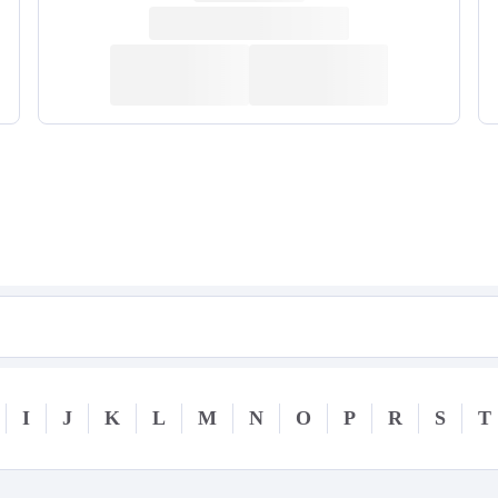
I
J
K
L
M
N
O
P
R
S
T