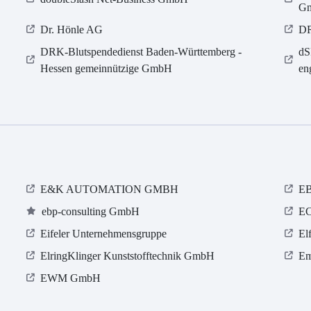
Gm
Dr. Hönle AG
D
DRK-Blutspendedienst Baden-Württemberg -
dS
Hessen gemeinnützige GmbH
en
E&K AUTOMATION GMBH
E
ebp-consulting GmbH
E
Eifeler Unternehmensgruppe
El
ElringKlinger Kunststofftechnik GmbH
Em
EWM GmbH