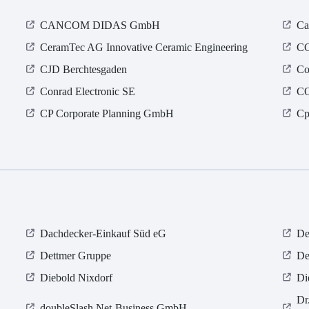
CANCOM DIDAS GmbH
Ca
CeramTec AG Innovative Ceramic Engineering
CG
CJD Berchtesgaden
Co
Conrad Electronic SE
C
CP Corporate Planning GmbH
Cp
Dachdecker-Einkauf Süd eG
De
Dettmer Gruppe
De
Diebold Nixdorf
Di
Dr
doubleSlash Net-Business GmbH