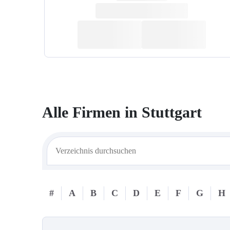
Alle Firmen in
Stuttgart
#
A
B
C
D
E
F
G
H