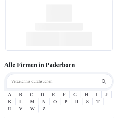
Alle Firmen in
Paderborn
A
B
C
D
E
F
G
H
I
J
K
L
M
N
O
P
R
S
T
U
V
W
Z