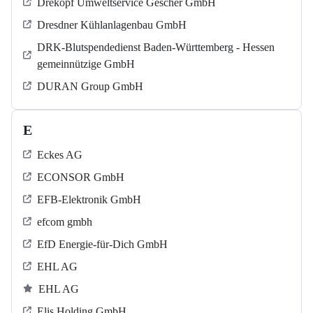
Drekopf Umweltservice Gescher GmbH
Dresdner Kühlanlagenbau GmbH
DRK-Blutspendedienst Baden-Württemberg - Hessen
gemeinnützige GmbH
DURAN Group GmbH
E
Eckes AG
ECONSOR GmbH
EFB-Elektronik GmbH
efcom gmbh
EfD Energie-für-Dich GmbH
EHL AG
EHL AG
Elis Holding GmbH