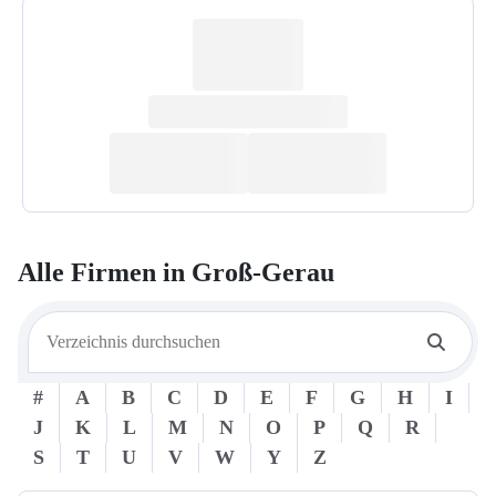
Alle Firmen in
Groß-Gerau
#
A
B
C
D
E
F
G
H
I
J
K
L
M
N
O
P
Q
R
S
T
U
V
W
Y
Z