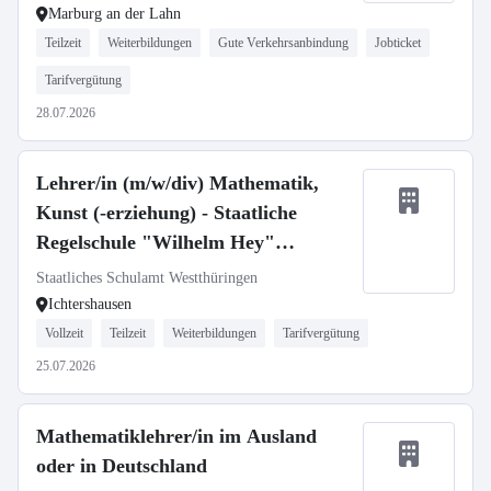
Marburg an der Lahn
Teilzeit
Weiterbildungen
Gute Verkehrsanbindung
Jobticket
Tarifvergütung
28.07.2026
Lehrer/in (m/w/div) Mathematik,
Kunst (-erziehung) - Staatliche
Regelschule "Wilhelm Hey"
Ichtershausen
Staatliches Schulamt Westthüringen
Ichtershausen
Vollzeit
Teilzeit
Weiterbildungen
Tarifvergütung
25.07.2026
Mathematiklehrer/in im Ausland
oder in Deutschland