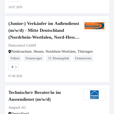
24.07.2026
(Junior-) Verkäufer im Außendienst
(m/w/d) - Mitte Deutschland
(Nordrhein-Westfalen, Nord-Hessen,
Thüringen, Sachsen)
Dustcontrol GmbH
Niedersachsen, Hessen, Nordrhein-Westfalen, Thüringen
Vollzeit
Firmenwagen
13. Monatsgehalt
Firmenevents
3
07.08.2026
Technische/r Berater/in im
Aussendienst (m/w/d)
Ampack AG
Deutschland