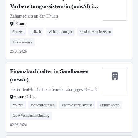
Vorbereitungsassistent/in (m/w/d) in
Voll- oder Teilzeit
Zahnmedizin an der Dhünn
Dhünn
Vollzeit
Teilzeit
Weiterbildungen
Flexible Arbeitszeiten
Firmenevents
25.07.2026
Finanzbuchhalter in Sandhausen
(m/w/d)
Jakob Bentele Buffler Steuerberatungsgesellschaft
Home Office
Vollzeit
Weiterbildungen
Fahrtkostenzuschuss
Firmenlaptop
Gute Verkehrsanbindung
02.08.2026