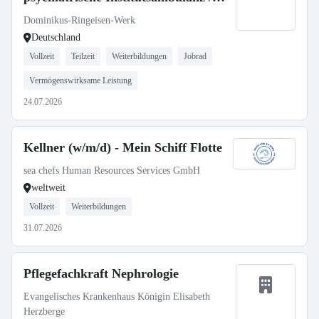
Fachabteilung Psychiatrie unseres
Dominikus-Ringeisen-Werk
Zweckverbands Krankenhaus St.
Deutschland
Camillus
Vollzeit
Teilzeit
Weiterbildungen
Jobrad
Vermögenswirksame Leistung
24.07.2026
Kellner (w/m/d) - Mein Schiff Flotte
sea chefs Human Resources Services GmbH
weltweit
Vollzeit
Weiterbildungen
31.07.2026
Pflegefachkraft Nephrologie
Evangelisches Krankenhaus Königin Elisabeth
Herzberge