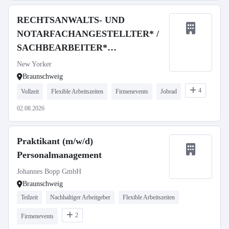
RECHTSANWALTS- UND
NOTARFACHANGESTELLTER* /
SACHBEARBEITER*
RECHTSABTEILUNG
New Yorker
Braunschweig
4
Vollzeit
Flexible Arbeitszeiten
Firmenevents
Jobrad
02.08.2026
Praktikant (m/w/d)
Personalmanagement
Johannes Bopp GmbH
Braunschweig
Teilzeit
Nachhaltiger Arbeitgeber
Flexible Arbeitszeiten
2
Firmenevents