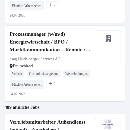
2
Flexible Arbeitszeiten
24.07.2026
Prozessmanager (w/m/d)
Energiewirtschaft / BPO /
Marktkommunikation – Remote /
Homeoffice
hsag Heidelberger Services AG
Deutschland
Vollzeit
Gesundheitsangebote
Weiterbildungen
2
Flexible Arbeitszeiten
24.07.2026
489 ähnliche Jobs
Vertriebsmitarbeiter Außendienst
(m/w/d) - Apotheken /