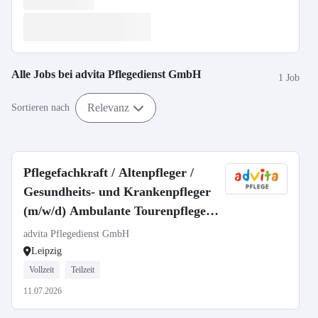
Alle Jobs bei
advita Pflegedienst GmbH
1 Job
Relevanz
Sortieren nach
Pflegefachkraft / Altenpfleger /
Gesundheits- und Krankenpfleger
(m/w/d) Ambulante Tourenpflege |
Vollzeit oder Teilzeit | Leipzig
advita Pflegedienst GmbH
Leipzig
Vollzeit
Teilzeit
11.07.2026